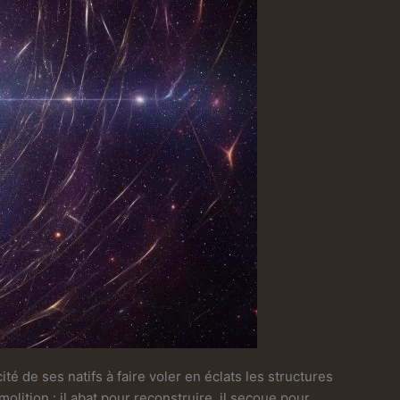
é de ses natifs à faire voler en éclats les structures
olition : il abat pour reconstruire, il secoue pour