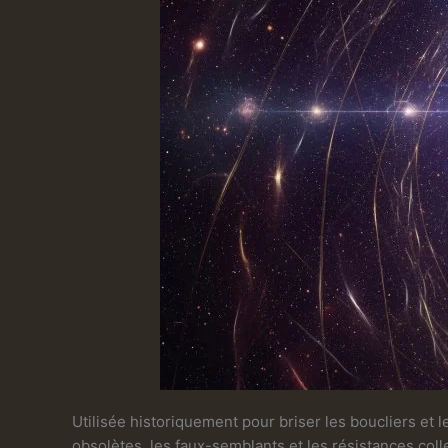
Utilisée historiquement pour briser les boucliers et l
obsolètes, les faux-semblants et les résistances colle