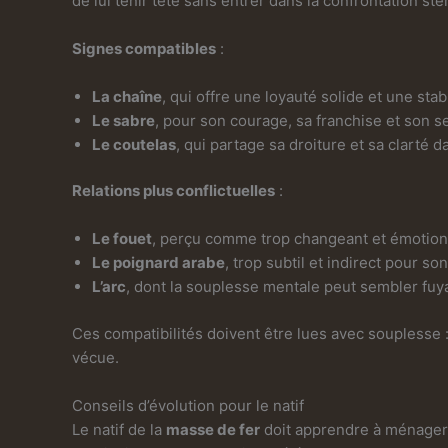
de lui tenir tête sans entrer dans la confrontation stér
Signes compatibles
:
La chaîne
, qui offre une loyauté solide et une st
Le sabre
, pour son courage, sa franchise et son s
Le coutelas
, qui partage sa droiture et sa clarté da
Relations plus conflictuelles
:
Le fouet
, perçu comme trop changeant et émotion
Le poignard arabe
, trop subtil et indirect pour s
L’arc
, dont la souplesse mentale peut sembler fuy
Ces compatibilités doivent être lues avec souplesse :
vécue.
Conseils d’évolution pour le natif
Le natif de la
masse de fer
doit apprendre à ménager se