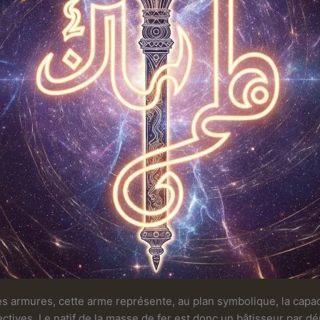
es armures, cette arme représente, au plan symbolique, la capacit
ctives. Le natif de la masse de fer est donc un bâtisseur par dém