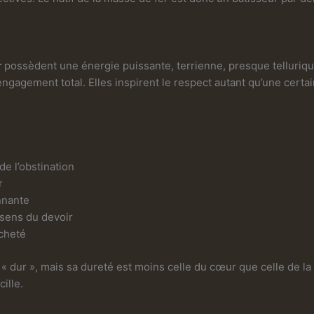
r
possèdent une énergie puissante, terrienne, presque tellurique
ngagement total. Elles inspirent le respect autant qu’une certai
e l’obstination
r
nnante
 sens du devoir
âcheté
 dur », mais sa dureté est moins celle du cœur que celle de la 
ille.