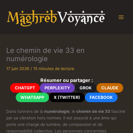
Aller
au
contenu
Le chemin de vie 33 en
numérologie
17 juin 2026
/
15 minutes de lecture
Résumer ou partager :
CHATGPT
PERPLEXITY
GROK
CLAUDE
WHATSAPP
X (TWITTER)
FACEBOOK
Dans l’univers de la
numérologie
, le
chemin de vie 33
fascine
par sa vibration hors normes. Il est associé à une âme qui
porte une charge de lumière, de compassion et de
responsabilité collective. Les personnes concernées