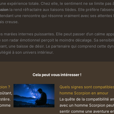
 expérience totale. Chez elle, le sentiment ne se limite pas à l
ssion
la rend réfractaire aux liaisons tièdes. Elle préfère l’absen
ttendant une rencontre qui résonne vraiment avec ses attentes l
ais creuse.
des marées internes puissantes. Elle peut passer d’un calme app
e son radar émotionnel perçoit le moindre décalage. Sa sensibil
uyant, une baisse de désir. Le partenaire qui comprend cette dyn
vilégié à son univers intérieur.
Cela peut vous intéresser !
ion ?
Quels signes sont compatible
oûtant,
homme Scorpion en amour
stère.
La quête de la compatibilité 
 homme
avec un homme Scorpion peut
sentir comme une aventure en