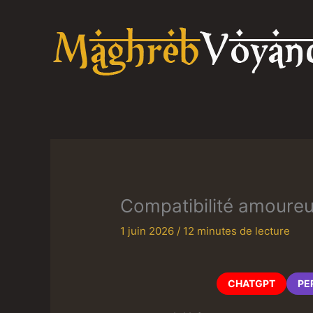
Aller
au
contenu
Compatibilité amoure
1 juin 2026
/
12 minutes de lecture
CHATGPT
PE