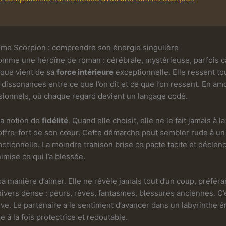
me Scorpion : comprendre son énergie singulière
mme une héroïne de roman : cérébrale, mystérieuse, parfois ca
ique vient de sa
force intérieure
exceptionnelle. Elle ressent t
 dissonances entre ce que l’on dit et ce que l’on ressent. En amo
usionnels, où chaque regard devient un langage codé.
 la notion de
fidélité
. Quand elle choisit, elle ne le fait jamais à 
 coffre-fort de son cœur. Cette démarche peut sembler rude à un 
otionnelle. La moindre trahison brise ce pacte tacite et déclen
nimise ce qui l’a blessée.
a manière d’aimer. Elle ne révèle jamais tout d’un coup, préféra
nivers dense : peurs, rêves, fantasmes, blessures anciennes. C
ctive. Le partenaire a le sentiment d’avancer dans un labyrinthe
 à la fois protectrice et redoutable.