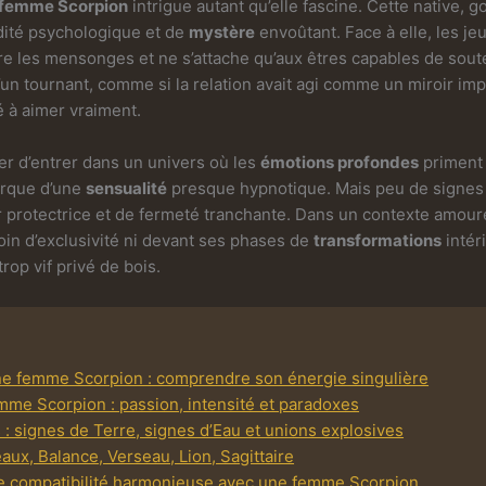
 femme Scorpion
intrigue autant qu’elle fascine. Cette native, 
idité psychologique et de
mystère
envoûtant. Face à elle, les je
père les mensonges et ne s’attache qu’aux êtres capables de sou
’un tournant, comme si la relation avait agi comme un miroir im
é à aimer vraiment.
r d’entrer dans un univers où les
émotions profondes
priment 
arque d’une
sensualité
presque hypnotique. Mais peu de signes
 protectrice et de fermeté tranchante. Dans un contexte amoureu
oin d’exclusivité ni devant ses phases de
transformations
intéri
op vif privé de bois.
ne femme Scorpion : comprendre son énergie singulière
mme Scorpion : passion, intensité et paradoxes
 : signes de Terre, signes d’Eau et unions explosives
eaux, Balance, Verseau, Lion, Sagittaire
ne compatibilité harmonieuse avec une femme Scorpion