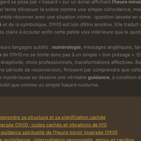
regard se pose par « hasard » sur un écran affichant
l’heure miro
nnel tente d’évacuer la scène comme une simple coïncidence, ma
emble résonner avec une situation intime : question laissée en 
é
et de la symbolique, 01h10 est loin d’être anodine. Elle tradu
 claire à écouter enfin cette petite voix intérieure que le quotid
ieurs langages subtils :
numérologie
, messages angéliques, tar
n
de 01h10 ne se limite donc pas à un simple « bon présage ». E
et réceptivité, choix professionnels, transformations affective
eine période de reconversion, finissent par comprendre que cet
re mystérieuse se dessine une véritable
guidance
, à condition
lutôt que comme un simple hasard nocturne.
mprendre sa structure et sa signification cachée
versée 01h10 : codes cachés et vibrations de h10
 guidance spirituelle de l’heure miroir inversée 01h10
e quotidienne : interprétation personnelle, amour et carrière