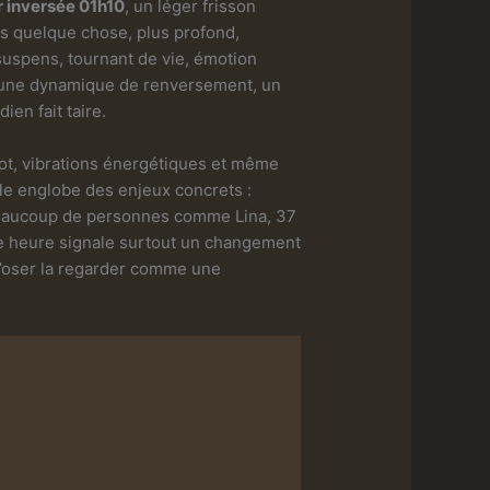
ir inversée 01h10
, un léger frisson
is quelque chose, plus profond,
suspens, tournant de vie, émotion
it une dynamique de renversement, un
ien fait taire.
ot, vibrations énergétiques et même
lle englobe des enjeux concrets :
s. Beaucoup de personnes comme Lina, 37
te heure signale surtout un changement
 d’oser la regarder comme une