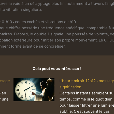
vre la voie à un décryptage plus fin, notamment à travers l’ang
te vibration singulière.
 01h10 : codes cachés et vibrations de h10
haque chiffre possède une fréquence spécifique, comparable à 
aires. D’abord, le double 1 signale une poussée de volonté, de 
robation extérieure pour initier son propre mouvement. Le 0, lu
ennent forme avant de se concrétiser.
Cela peut vous intéresser !
essage
L’heure miroir 12h12 : messag
signification
bien
Certains instants semblent s
r une
temps, comme si le quotidien s
pour laisser filtrer une lumièr
subtile. C’est souvent le cas