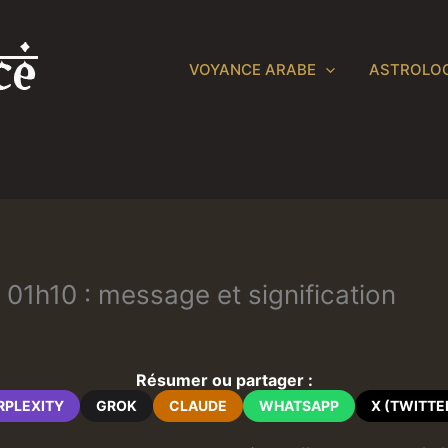
VOYANCE ARABE
ASTROLOG
e 01h10 : message et signification
Résumer ou partager :
RPLEXITY
GROK
CLAUDE
WHATSAPP
X (TWITTE