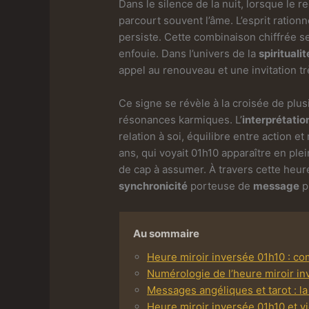
Dans le silence de la nuit, lorsque le 
parcourt souvent l’âme. L’esprit ratio
persiste. Cette combinaison chiffrée s
enfouie. Dans l’univers de la
spiritualit
appel au renouveau et une invitation très
Ce signe se révèle à la croisée de plus
résonances karmiques. L’
interprétatio
relation à soi, équilibre entre action 
ans, qui voyait 01h10 apparaître en pl
de cap à assumer. À travers cette heu
synchronicité
porteuse de
message
p
Au sommaire
Heure miroir inversée 01h10 : co
Numérologie de l’heure miroir in
Messages angéliques et tarot : la
Heure miroir inversée 01h10 et vi