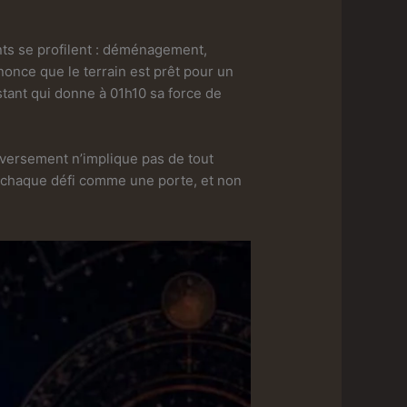
ts se profilent : déménagement,
once que le terrain est prêt pour un
stant qui donne à 01h10 sa force de
nversement n’implique pas de tout
er chaque défi comme une porte, et non