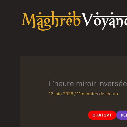
Aller
au
contenu
L’heure miroir inversé
12 juin 2026
/
11 minutes de lecture
CHATGPT
PE