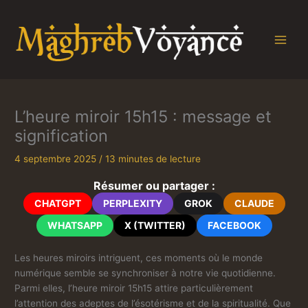
Aller
au
contenu
L’heure miroir 15h15 : message et
signification
4 septembre 2025
/
13 minutes de lecture
Résumer ou partager :
CHATGPT
PERPLEXITY
GROK
CLAUDE
WHATSAPP
X (TWITTER)
FACEBOOK
Les heures miroirs intriguent, ces moments où le monde
numérique semble se synchroniser à notre vie quotidienne.
Parmi elles, l’heure miroir 15h15 attire particulièrement
l’attention des adeptes de l’ésotérisme et de la spiritualité. Que