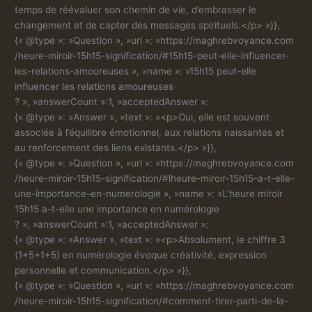
temps de réévaluer son chemin de vie, d’embrasser le
changement et de capter des messages spirituels.</p> »}},
{« @type »: »Question », »url »: »https://maghrebvoyance.com
/heure-miroir-15h15-signification/#15h15-peut-elle-influencer-
les-relations-amoureuses », »name »: »15h15 peut-elle
influencer les relations amoureuses
? », »answerCount »:1, »acceptedAnswer »:
{« @type »: »Answer », »text »: »<p>Oui, elle est souvent
associée à l’équilibre émotionnel, aux relations naissantes et
au renforcement des liens existants.</p> »}},
{« @type »: »Question », »url »: »https://maghrebvoyance.com
/heure-miroir-15h15-signification/#lheure-miroir-15h15-a-t-elle-
une-importance-en-numerologie », »name »: »L’heure miroir
15h15 a-t-elle une importance en numérologie
? », »answerCount »:1, »acceptedAnswer »:
{« @type »: »Answer », »text »: »<p>Absolument, le chiffre 3
(1+5+1+5) en numérologie évoque créativité, expression
personnelle et communication.</p> »}},
{« @type »: »Question », »url »: »https://maghrebvoyance.com
/heure-miroir-15h15-signification/#comment-tirer-parti-de-la-