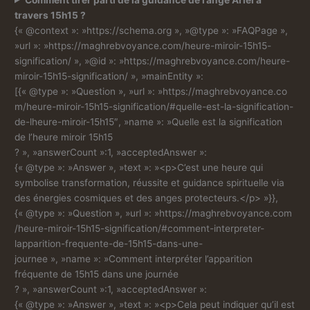
travers 15h15 ?
{« @context »: »https://schema.org », »@type »: »FAQPage »,
»url »: »https://maghrebvoyance.com/heure-miroir-15h15-
signification/ », »@id »: »https://maghrebvoyance.com/heure-
miroir-15h15-signification/ », »mainEntity »:
[{« @type »: »Question », »url »: »https://maghrebvoyance.co
m/heure-miroir-15h15-signification/#quelle-est-la-signification-
de-lheure-miroir-15h15″, »name »: »Quelle est la signification
de l’heure miroir 15h15
? », »answerCount »:1, »acceptedAnswer »:
{« @type »: »Answer », »text »: »<p>C’est une heure qui
symbolise transformation, réussite et guidance spirituelle via
des énergies cosmiques et des anges protecteurs.</p> »}},
{« @type »: »Question », »url »: »https://maghrebvoyance.com
/heure-miroir-15h15-signification/#comment-interpreter-
lapparition-frequente-de-15h15-dans-une-
journee », »name »: »Comment interpréter l’apparition
fréquente de 15h15 dans une journée
? », »answerCount »:1, »acceptedAnswer »:
{« @type »: »Answer », »text »: »<p>Cela peut indiquer qu’il est