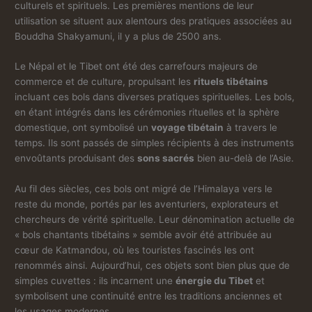
culturels et spirituels. Les premières mentions de leur
utilisation se situent aux alentours des pratiques associées au
Bouddha Shakyamuni, il y a plus de 2500 ans.
Le Népal et le Tibet ont été des carrefours majeurs de
commerce et de culture, propulsant les
rituels tibétains
incluant ces bols dans diverses pratiques spirituelles. Les bols,
en étant intégrés dans les cérémonies rituelles et la sphère
domestique, ont symbolisé un
voyage tibétain
à travers le
temps. Ils sont passés de simples récipients à des instruments
envoûtants produisant des
sons sacrés
bien au-delà de l’Asie.
Au fil des siècles, ces bols ont migré de l’Himalaya vers le
reste du monde, portés par les aventuriers, explorateurs et
chercheurs de vérité spirituelle. Leur dénomination actuelle de
« bols chantants tibétains » semble avoir été attribuée au
cœur de Katmandou, où les touristes fascinés les ont
renommés ainsi. Aujourd’hui, ces objets sont bien plus que de
simples cuvettes : ils incarnent une
énergie du Tibet
et
symbolisent une continuité entre les traditions anciennes et
les usages modernes.