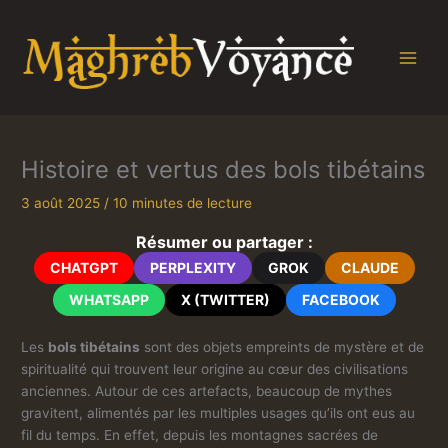
Aller
au
contenu
Histoire et vertus des bols tibétains
3 août 2025
/
10 minutes de lecture
Résumer ou partager :
CHATGPT
PERPLEXITY
GROK
CLAUDE
WHATSAPP
X (TWITTER)
FACEBOOK
Les
bols tibétains
sont des objets empreints de mystère et de
spiritualité qui trouvent leur origine au cœur des civilisations
anciennes. Autour de ces artefacts, beaucoup de mythes
gravitent, alimentés par les multiples usages qu’ils ont eus au
fil du temps. En effet, depuis les montagnes sacrées de