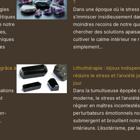
?
ogies
Dans une époque où le stress
étiques
s’immiscer insidieusement da
e notre
moindres recoins de notre quo
es,
chercher des solutions apaisa
oniques
cultiver le calme intérieur ne 
les
simplement…
grâce à
Lithothérapie : bijoux indispe
réduire le stress et l'anxiété j
jour
bations
Dans la tumultueuse épopée d
st
moderne, le stress et l’anxiét
régner en maîtres incontestés
en-
perturbateurs émotionnels n
…
submergent et brouillent notr
intérieure. L’ésotérisme, par l