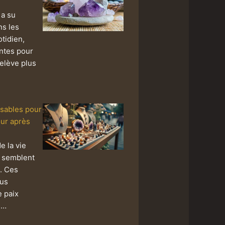
 a su
ns les
tidien,
ntes pour
relève plus
nsables pour
our après
e la vie
é semblent
. Ces
ous
e paix
e…