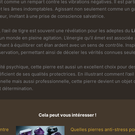
git comme un rempart contre les vibrations négatives. Il est part
 et les âmes indomptables. Agissant non seulement comme un gar
ur, invitant à une prise de conscience salvatrice.
l’œil de tigre est souvent une révélation pour les adeptes du
L
’un monde en pleine agitation. L’énergie qu’il émet est associée
ant à équilibrer cet élan ardent avec un sens de contrôle. Inspi
bservation, permettant ainsi de déceler les vérités connues seul
rité psychique, cette pierre est aussi un excellent choix pour 
ficient de ses qualités protectrices. En illustrant comment l’œil 
elle mais aussi professionnelle, cette pierre devient un objet
 détermination.
Cela peut vous intéresser !
ontre
Quelles pierres anti-stress po