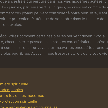
tique ancestrale qui perdure dans nos vies modernes agitées, c
s. Les pierres, par leurs vertus uniques, se dressent comme des
omment ces joyaux peuvent contribuer à notre bien-être, il est
voir de protection. Plutôt que de se perdre dans le tumulte des
é renouvelée.
couvrirez comment certaines pierres peuvent devenir vos alliée
ire, chaque pierre possède ses propres caractéristiques préservat
ent comme miroirs, renvoyant les mauvaises ondes à leur émette
e plus équilibrée. Accueillir ces trésors naturels dans votre v
umière spirituelle
s indomptables
 contre les ondes modernes
-protection spirituelle
e face aux violences émotionnelles