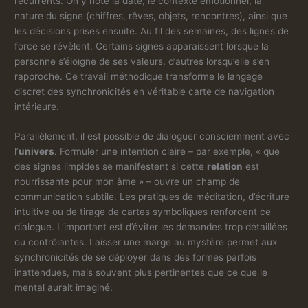
récurrents. On y note la date, le contexte émotionnel, la
nature du signe (chiffres, rêves, objets, rencontres), ainsi que
les décisions prises ensuite. Au fil des semaines, des lignes de
force se révèlent. Certains signes apparaissent lorsque la
personne s’éloigne de ses valeurs, d’autres lorsqu’elle s’en
rapproche. Ce travail méthodique transforme le langage
discret des synchronicités en véritable carte de navigation
intérieure.
Parallèlement, il est possible de dialoguer consciemment avec
l’
univers
. Formuler une intention claire – par exemple, « que
des signes limpides se manifestent si cette
relation
est
nourrissante pour mon âme » – ouvre un champ de
communication subtile. Les pratiques de méditation, d’écriture
intuitive ou de tirage de cartes symboliques renforcent ce
dialogue. L’important est d’éviter les demandes trop détaillées
ou contrôlantes. Laisser une marge au mystère permet aux
synchronicités de se déployer dans des formes parfois
inattendues, mais souvent plus pertinentes que ce que le
mental aurait imaginé.