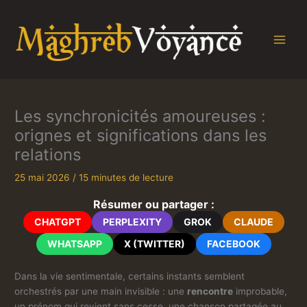
Aller
au
contenu
Les synchronicités amoureuses :
orignes et significations dans les
relations
25 mai 2026
/
15 minutes de lecture
Résumer ou partager :
CHATGPT
PERPLEXITY
GROK
CLAUDE
WHATSAPP
X (TWITTER)
FACEBOOK
Dans la vie sentimentale, certains instants semblent
orchestrés par une main invisible : une
rencontre
improbable,
un prénom qui revient sans cesse, une chanson partagée au