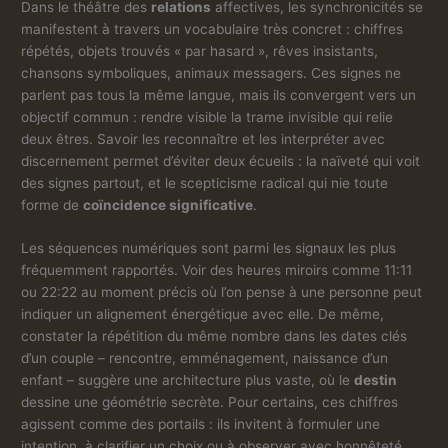
Dans le théâtre des
relations
affectives, les synchronicités se
manifestent à travers un vocabulaire très concret : chiffres
répétés, objets trouvés « par hasard », rêves insistants,
chansons symboliques, animaux messagers. Ces signes ne
parlent pas tous la même langue, mais ils convergent vers un
objectif commun : rendre visible la trame invisible qui relie
deux êtres. Savoir les reconnaître et les interpréter avec
discernement permet d’éviter deux écueils : la naïveté qui voit
des signes partout, et le scepticisme radical qui nie toute
forme de
coïncidence significative
.
Les séquences numériques sont parmi les signaux les plus
fréquemment rapportés. Voir des heures miroirs comme 11:11
ou 22:22 au moment précis où l’on pense à une personne peut
indiquer un alignement énergétique avec elle. De même,
constater la répétition du même nombre dans les dates clés
d’un couple – rencontre, emménagement, naissance d’un
enfant – suggère une architecture plus vaste, où le
destin
dessine une géométrie secrète. Pour certains, ces chiffres
agissent comme des portails : ils invitent à formuler une
intention, à clarifier un choix ou à observer avec honnêteté