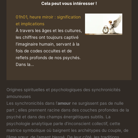
Cela peut vous intéresser !
01h01, heure miroir : signification
et implications
À travers les âges et les cultures,
les chiffres ont toujours captivé
l’imaginaire humain, servant à la
fois de codes occultes et de
reflets profonds de nos psychés.
Dans la…
Origines spirituelles et psychologiques des synchronicités
amoureuses
Les synchronicités dans l’
amour
ne surgissent pas de nulle
part ; elles prennent racine dans des couches profondes de la
psyché et dans des champs énergétiques subtils. La
psychologie analytique parle d’inconscient collectif, cette
matrice symbolique où baignent les archétypes du couple, de
l’âme sœur, de l’amant blessé. De leur côté, les traditions