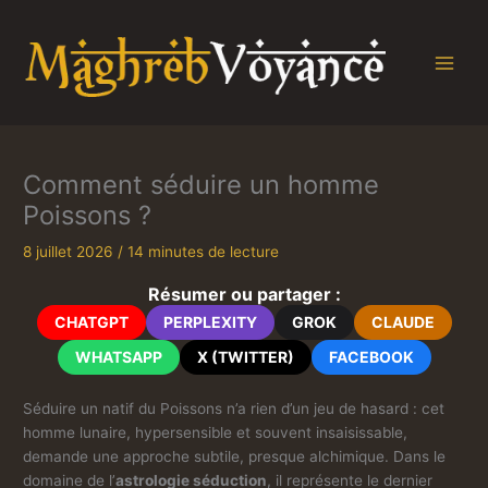
Aller
au
contenu
Comment séduire un homme
Poissons ?
8 juillet 2026
/
14 minutes de lecture
Résumer ou partager :
CHATGPT
PERPLEXITY
GROK
CLAUDE
WHATSAPP
X (TWITTER)
FACEBOOK
Séduire un natif du Poissons n’a rien d’un jeu de hasard : cet
homme lunaire, hypersensible et souvent insaisissable,
demande une approche subtile, presque alchimique. Dans le
domaine de l’
astrologie séduction
, il représente le dernier