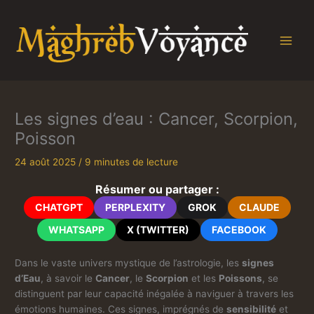
Aller
au
contenu
Les signes d’eau : Cancer, Scorpion,
Poisson
24 août 2025
/
9 minutes de lecture
Résumer ou partager :
CHATGPT
PERPLEXITY
GROK
CLAUDE
WHATSAPP
X (TWITTER)
FACEBOOK
Dans le vaste univers mystique de l’astrologie, les
signes
d’Eau
, à savoir le
Cancer
, le
Scorpion
et les
Poissons
, se
distinguent par leur capacité inégalée à naviguer à travers les
émotions humaines. Ces signes, imprégnés de
sensibilité
et