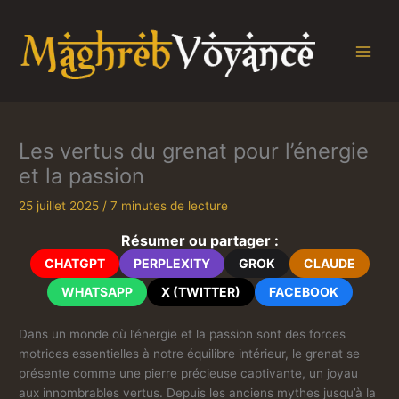
Aller
au
contenu
Les vertus du grenat pour l’énergie
et la passion
25 juillet 2025
/
7 minutes de lecture
Résumer ou partager :
CHATGPT
PERPLEXITY
GROK
CLAUDE
WHATSAPP
X (TWITTER)
FACEBOOK
Dans un monde où l’énergie et la passion sont des forces
motrices essentielles à notre équilibre intérieur, le grenat se
présente comme une pierre précieuse captivante, un joyau
aux innombrables vertus. Depuis les anciens mythes jusqu’à la