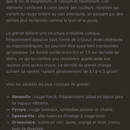
que le fer, le magnésium, le calcium et l’aluminium. Ces
éléments confèrent à cette pierre ses couleurs vibrantes qui
varient du rouge brillant au vert émeraude, en passant par des
teintes plus terriennes comme le brun et le jaune.
Le grenat détient une structure cristalline cubique,
fréquemment apparue sous forme de cristaux dodecaédriques
ou trapezoédriques, qui peuvent être aussi bien translucides
qu’opaques. Sa dureté oscille entre 6,5 et 7,5 sur l’échelle de
Mohs, ce qui lui confère une résistance appréciable aux
rayures ainsi qu’aux chocs. La densité du grenat change
suivant sa variété, variant généralement de 3,1 à 4,3 g/cm³.
Voici les variétés les plus connues de grenat :
Almandin :
rouge foncé, fréquemment utilisé en bijoux pour
sa vigueur vibrante.
Pyrope :
rouge lumineux, symbolise passion et vitalité.
Spessartite :
allie nuances d’orange à rouge-brun.
Grossulaire :
existe en vert, jaune, orange et brun, connu
pour sa diversité.