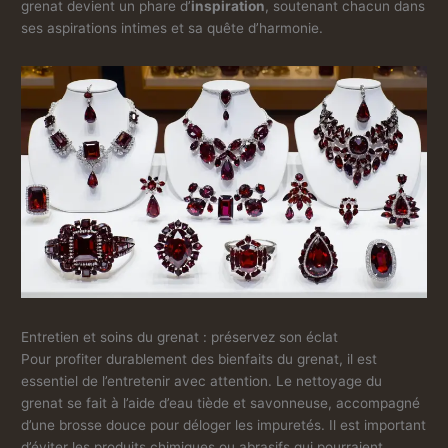
grenat devient un phare d’
inspiration
, soutenant chacun dans
ses aspirations intimes et sa quête d’harmonie.
Entretien et soins du grenat : préservez son éclat
Pour profiter durablement des bienfaits du grenat, il est
essentiel de l’entretenir avec attention. Le nettoyage du
grenat se fait à l’aide d’eau tiède et savonneuse, accompagné
d’une brosse douce pour déloger les impuretés. Il est important
d’éviter les produits chimiques ou abrasifs qui pourraient