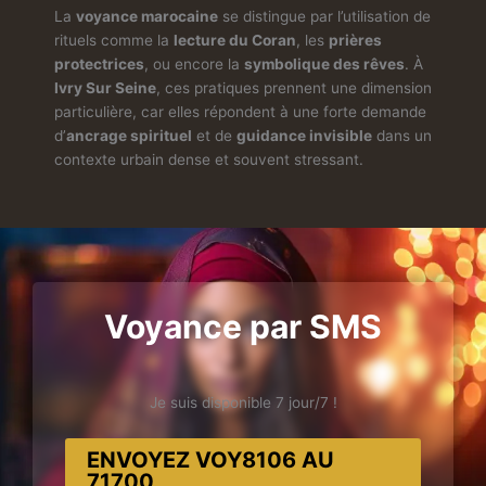
La
voyance marocaine
se distingue par l’utilisation de
rituels comme la
lecture du Coran
, les
prières
protectrices
, ou encore la
symbolique des rêves
. À
Ivry Sur Seine
, ces pratiques prennent une dimension
particulière, car elles répondent à une forte demande
d’
ancrage spirituel
et de
guidance invisible
dans un
contexte urbain dense et souvent stressant.
Voyance par SMS
Je suis disponible 7 jour/7 !
ENVOYEZ VOY8106 AU
71700