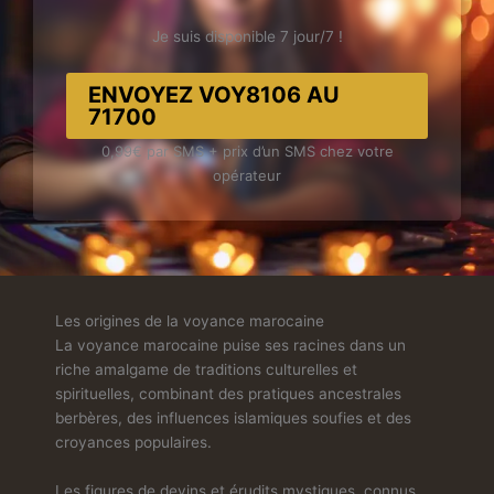
Je suis disponible 7 jour/7 !
ENVOYEZ VOY8106 AU
71700
0,99€ par SMS + prix d’un SMS chez votre
opérateur
Les origines de la voyance marocaine
La voyance marocaine puise ses racines dans un
riche amalgame de traditions culturelles et
spirituelles, combinant des pratiques ancestrales
berbères, des influences islamiques soufies et des
croyances populaires.
Les figures de devins et érudits mystiques, connus